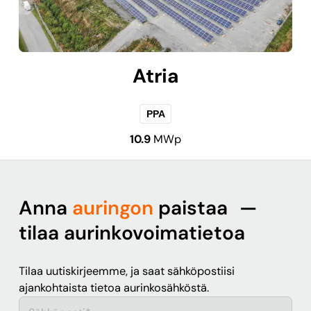
Atria
PPA
10.9
MWp
Anna
auringon
paistaa —
tilaa aurinkovoimatietoa
Tilaa uutiskirjeemme, ja saat sähköpostiisi
ajankohtaista tietoa aurinkosähköstä.