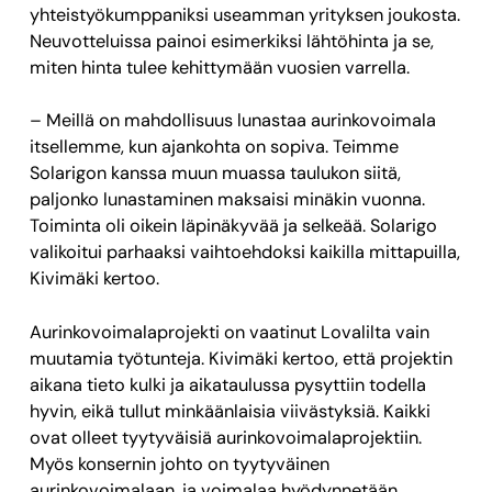
yhteistyökumppaniksi useamman yrityksen joukosta.
Neuvotteluissa painoi esimerkiksi lähtöhinta ja se,
miten hinta tulee kehittymään vuosien varrella.
– Meillä on mahdollisuus lunastaa aurinkovoimala
itsellemme, kun ajankohta on sopiva. Teimme
Solarigon kanssa muun muassa taulukon siitä,
paljonko lunastaminen maksaisi minäkin vuonna.
Toiminta oli oikein läpinäkyvää ja selkeää. Solarigo
valikoitui parhaaksi vaihtoehdoksi kaikilla mittapuilla,
Kivimäki kertoo.
Aurinkovoimalaprojekti on vaatinut Lovalilta vain
muutamia työtunteja. Kivimäki kertoo, että projektin
aikana tieto kulki ja aikataulussa pysyttiin todella
hyvin, eikä tullut minkäänlaisia viivästyksiä. Kaikki
ovat olleet tyytyväisiä aurinkovoimalaprojektiin.
Myös konsernin johto on tyytyväinen
aurinkovoimalaan, ja voimalaa hyödynnetään