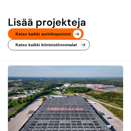
Lisää projekteja
Katso kaikki aurinkopuistot
Katso kaikki kiinteistövoimalat