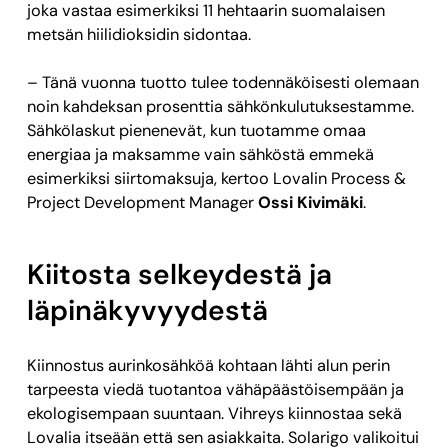
joka vastaa esimerkiksi 11 hehtaarin suomalaisen
metsän hiilidioksidin sidontaa.
– Tänä vuonna tuotto tulee todennäköisesti olemaan
noin kahdeksan prosenttia sähkönkulutuksestamme.
Sähkölaskut pienenevät, kun tuotamme omaa
energiaa ja maksamme vain sähköstä emmekä
esimerkiksi siirtomaksuja, kertoo Lovalin Process &
Project Development Manager
Ossi Kivimäki
.
Kiitosta selkeydestä ja
läpinäkyvyydestä
Kiinnostus aurinkosähköä kohtaan lähti alun perin
tarpeesta viedä tuotantoa vähäpäästöisempään ja
ekologisempaan suuntaan. Vihreys kiinnostaa sekä
Lovalia itseään että sen asiakkaita. Solarigo valikoitui