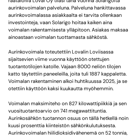
räätälöivä Loval Oy tilasi tänä vuonna Solarigolta
aurinkovoimalan palveluna. Palveluna hankittavassa
aurinkovoimalassa asiakkaalta ei tarvita ollenkaan
investointeja, vaan Solarigo hoitaa kaiken aina
voimalan rakentamisesta ylläpitoon. Asiakas maksaa
ainoastaan voimalan tuottamasta sähköstä.
Aurinkovoimala toteutettiin Lovalin Loviisassa
sijaitsevien viime vuonna käyttöön otettujen
tuotantotilojen katolle. Vajaan 8000 neliön tilojen
katto täytettiin paneeleilla, joita tuli 1887 kappaletta.
Voimalan rakentaminen alkoi huhtikuussa 2025, ja se
otettiin käyttöön kaksi kuukautta myöhemmin.
Voimalan maksimiteho on 827 kilowattipiikkiä ja sen
vuosituotantoarvio on 741 megawattituntia.
Aurinkosähkön tuotannon osuus on tällä hetkellä noin
kuusi prosenttia kiinteistön sähkönkulutuksesta.
Aurinkovoimalan hiilidioksidivähenemä on 52 tonnia,