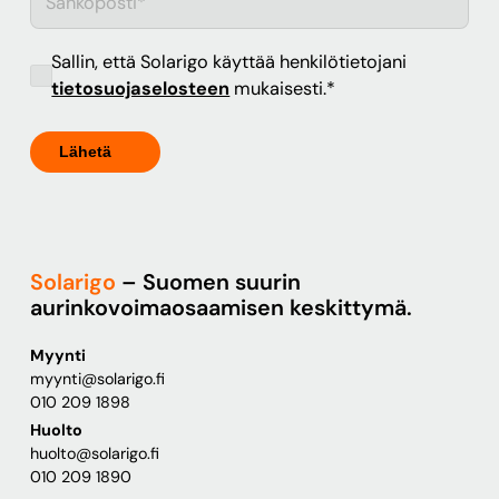
Sallin, että Solarigo käyttää henkilötietojani
tietosuojaselosteen
mukaisesti.
*
Solarigo
– Suomen suurin
aurinkovoimaosaamisen keskittymä.
Myynti
myynti@solarigo.fi
010 209 1898
Huolto
huolto@solarigo.fi
010 209 1890