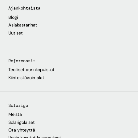
Ajankohtaista
Blogi
Asiakastarinat
Uutiset
Referenssit
Teolliset aurinkopuistot
Kiinteistövoimalat
Solarigo
Meistä
Solarigolaiset
Ota yhteyttä
Usein kysytyt kysymykset