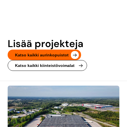
Lisää projekteja
Katso kaikki aurinkopuistot
Katso kaikki kiinteistövoimalat