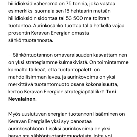
hiilidioksidivähenemä on 75 tonnia, joka vastaa
esimerkiksi suomalaisen 16 hehtaarin metsän
hiilidioksidin sidontaa tai 53 500 maitolitran
tuotantoa. Aurinkosähkö tuottaa tällä hetkellä vajaa
prosentin Keravan Energian omasta
sähköntuotannosta.
– Sähköntuotannon omavaraisuuden kasvattaminen
on yksi strategiamme kulmakivistä. On toimintamme
kannalta tärkeää, että tuotantopaletti on
mahdollisimman lavea, ja aurinkovoima on yksi
merkittävä tuotantomuoto osana kokonaisuutta,
kertoo Keravan Energian strategiapäällikkö
Toni
Nevalainen
.
Myös uusiutuvan energian tuotannon lisääminen on
Keravan Energialle yksi syy panostaa
aurinkosähköön. Lisäksi aurinkovoima on yksi
harvoista sähköntuotantomuodoista, joita voi