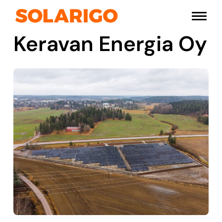
Siirry
Solarigo
sisältöön
Pääval
Keravan Energia Oy