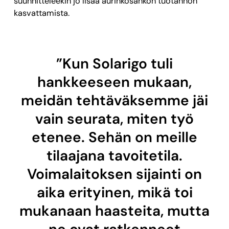
suunnitteleekin jo lisää aurinkosähkön tuotannon
kasvattamista.
”Kun Solarigo tuli
hankkeeseen mukaan,
meidän tehtäväksemme jäi
vain seurata, miten työ
etenee. Sehän on meille
tilaajana tavoitetila.
Voimalaitoksen sijainti on
aika erityinen, mikä toi
mukanaan haasteita, mutta