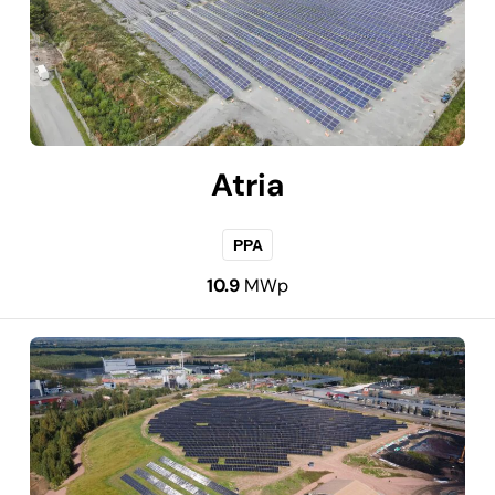
Atria
PPA
10.9
MWp