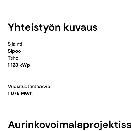
Yhteistyön kuvaus
Sijainti
Sipoo
Teho
1 123 kWp
Vuosituotantoarvio
1 075 MWh
Aurinkovoimalaprojektis