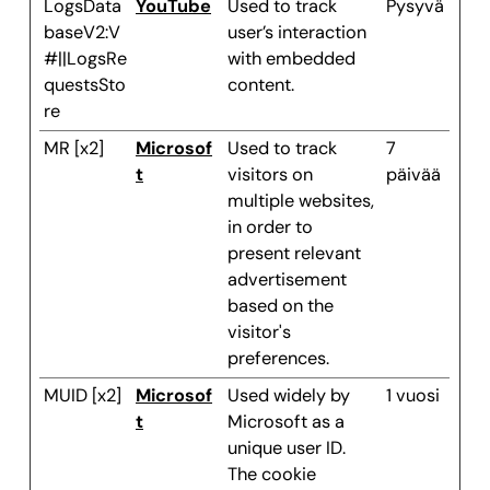
LogsData
YouTube
Used to track
Pysyvä
baseV2:V
user’s interaction
#||LogsRe
with embedded
questsSto
content.
re
MR [x2]
Microsof
Used to track
7
t
visitors on
päivää
multiple websites,
in order to
present relevant
advertisement
based on the
visitor's
preferences.
MUID [x2]
Microsof
Used widely by
1 vuosi
t
Microsoft as a
unique user ID.
The cookie