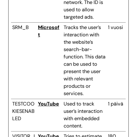
network. The ID is
used to allow
targeted ads.
SRM_B
Microsof
Tracks the user’s
1 vuosi
t
interaction with
the website’s
search-bar-
function. This data
can be used to
present the user
with relevant
products or
services.
TESTCOO
YouTube
Used to track
1 päivä
KIESENAB
user’s interaction
LED
with embedded
content.
VISITOR_I
YouTube
Tries to estimate
180