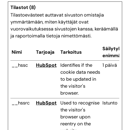
Tilastot (8)
Tilastoevästeet auttavat sivuston omistajia
ymmärtämään, miten käyttäjät ovat
vuorovaikutuksessa sivustojen kanssa, keräämällä
ja raportoimalla tietoja nimettömästi.
Säilytyksen
Nimi
Tarjoaja
Tarkoitus
enimmäiske
__hssc
HubSpot
Identifies if the
1 päivä
cookie data needs
to be updated in
the visitor's
browser.
__hssrc
HubSpot
Used to recognise
Istunto
the visitor's
browser upon
reentry on the