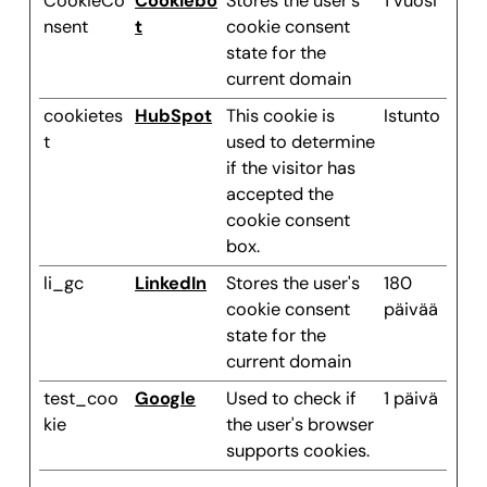
CookieCo
Cookiebo
Stores the user's
1 vuosi
nsent
t
cookie consent
state for the
current domain
cookietes
HubSpot
This cookie is
Istunto
t
used to determine
if the visitor has
accepted the
cookie consent
box.
li_gc
LinkedIn
Stores the user's
180
cookie consent
päivää
state for the
current domain
test_coo
Google
Used to check if
1 päivä
kie
the user's browser
supports cookies.