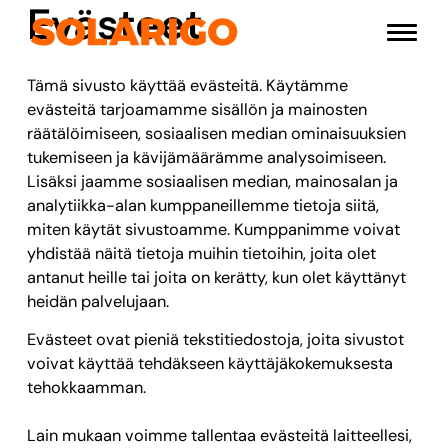
Evästeet
Siirry
Solarigo
sisältöön
Pääval
Tämä sivusto käyttää evästeitä. Käytämme
evästeitä tarjoamamme sisällön ja mainosten
räätälöimiseen, sosiaalisen median ominaisuuksien
tukemiseen ja kävijämäärämme analysoimiseen.
Lisäksi jaamme sosiaalisen median, mainosalan ja
analytiikka-alan kumppaneillemme tietoja siitä,
miten käytät sivustoamme. Kumppanimme voivat
yhdistää näitä tietoja muihin tietoihin, joita olet
antanut heille tai joita on kerätty, kun olet käyttänyt
heidän palvelujaan.
Evästeet ovat pieniä tekstitiedostoja, joita sivustot
voivat käyttää tehdäkseen käyttäjäkokemuksesta
tehokkaamman.
Lain mukaan voimme tallentaa evästeitä laitteellesi,