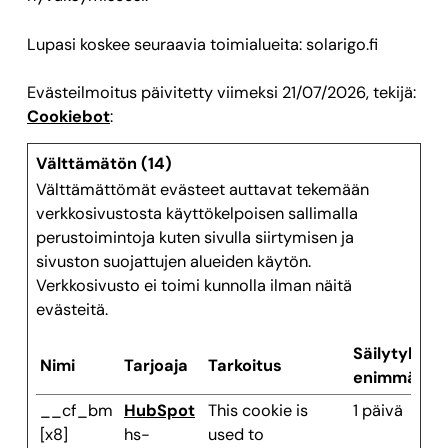
Lupasi koskee seuraavia toimialueita: solarigo.fi
Evästeilmoitus päivitetty viimeksi 21/07/2026, tekijä:
Cookiebot
:
Välttämätön (14)
Välttämättömät evästeet auttavat tekemään
verkkosivustosta käyttökelpoisen sallimalla
perustoimintoja kuten sivulla siirtymisen ja
sivuston suojattujen alueiden käytön.
Verkkosivusto ei toimi kunnolla ilman näitä
evästeitä.
Säilytyksen
Nimi
Tarjoaja
Tarkoitus
enimmäiske
__cf_bm
HubSpot
This cookie is
1 päivä
[x8]
hs-
used to