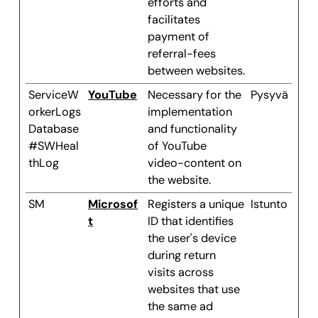
efforts and
facilitates
payment of
referral-fees
between websites.
ServiceW
YouTube
Necessary for the
Pysyvä
orkerLogs
implementation
Database
and functionality
#SWHeal
of YouTube
thLog
video-content on
the website.
SM
Microsof
Registers a unique
Istunto
t
ID that identifies
the user's device
during return
visits across
websites that use
the same ad