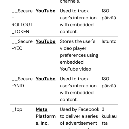
channels.
__Secure
YouTube
Used to track
180
-
user’s interaction
päivää
ROLLOUT
with embedded
_TOKEN
content.
__Secure
YouTube
Stores the user's
Istunto
-YEC
video player
preferences using
embedded
YouTube video
__Secure
YouTube
Used to track
180
-YNID
user’s interaction
päivää
with embedded
content.
_fbp
Meta
Used by Facebook
3
Platform
to deliver a series
kuukau
s, Inc.
of advertisement
tta