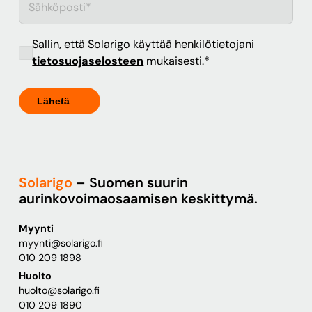
Sallin, että Solarigo käyttää henkilötietojani
tietosuojaselosteen
mukaisesti.
*
Solarigo
– Suomen suurin
aurinkovoimaosaamisen keskittymä.
Myynti
myynti@solarigo.fi
010 209 1898
Huolto
huolto@solarigo.fi
010 209 1890