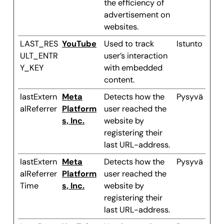
the efficiency of
advertisement on
websites.
LAST_RES
YouTube
Used to track
Istunto
ULT_ENTR
user’s interaction
Y_KEY
with embedded
content.
lastExtern
Meta
Detects how the
Pysyvä
alReferrer
Platform
user reached the
s, Inc.
website by
registering their
last URL-address.
lastExtern
Meta
Detects how the
Pysyvä
alReferrer
Platform
user reached the
Time
s, Inc.
website by
registering their
last URL-address.