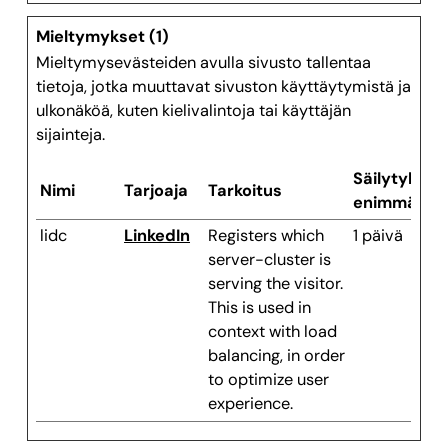
Mieltymykset (1)
Mieltymysevästeiden avulla sivusto tallentaa
tietoja, jotka muuttavat sivuston käyttäytymistä ja
ulkonäköä, kuten kielivalintoja tai käyttäjän
sijainteja.
Säilytyksen
Nimi
Tarjoaja
Tarkoitus
enimmäiske
lidc
LinkedIn
Registers which
1 päivä
server-cluster is
serving the visitor.
This is used in
context with load
balancing, in order
to optimize user
experience.