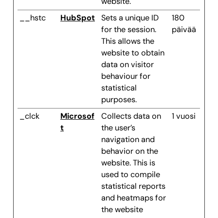
website.
__hstc
HubSpot
Sets a unique ID
180
for the session.
päivää
This allows the
website to obtain
data on visitor
behaviour for
statistical
purposes.
_clck
Microsof
Collects data on
1 vuosi
t
the user’s
navigation and
behavior on the
website. This is
used to compile
statistical reports
and heatmaps for
the website