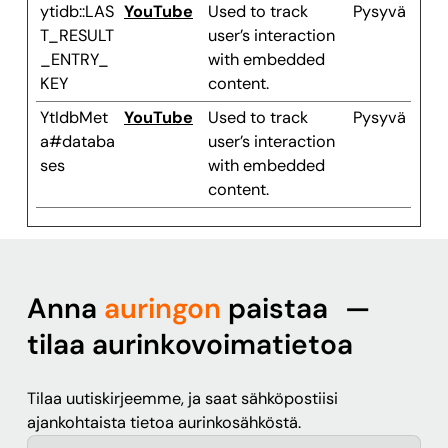
ytidb::LAS
YouTube
Used to track
Pysyvä
T_RESULT
user’s interaction
_ENTRY_
with embedded
KEY
content.
YtIdbMet
YouTube
Used to track
Pysyvä
a#databa
user’s interaction
ses
with embedded
content.
Anna
auringon
paistaa —
tilaa aurinkovoimatietoa
Tilaa uutiskirjeemme, ja saat sähköpostiisi
ajankohtaista tietoa aurinkosähköstä.