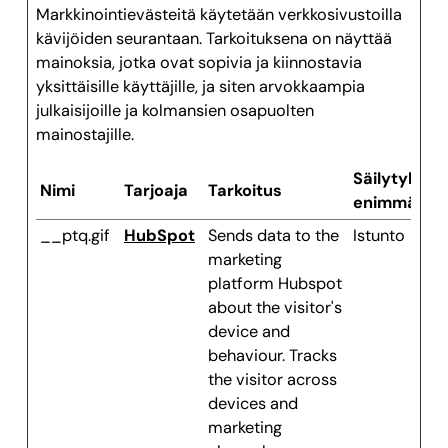
Markkinointievästeitä käytetään verkkosivustoilla
kävijöiden seurantaan. Tarkoituksena on näyttää
mainoksia, jotka ovat sopivia ja kiinnostavia
yksittäisille käyttäjille, ja siten arvokkaampia
julkaisijoille ja kolmansien osapuolten
mainostajille.
Säilytyksen
Nimi
Tarjoaja
Tarkoitus
enimmäiske
__ptq.gif
HubSpot
Sends data to the
Istunto
marketing
platform Hubspot
about the visitor's
device and
behaviour. Tracks
the visitor across
devices and
marketing