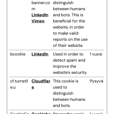
banner.co
distinguish
m
between humans
LinkedIn
and bots. This is
Vimeo
beneficial for the
website, in order
to make valid
reports on the use
of their website.
bcookie
LinkedIn
Used in order to
1 vuosi
detect spam and
improve the
website's security.
cf.turnstil
Cloudflar
This cookie is
Pysyvä
e.u
e
used to
distinguish
between humans
and bots.