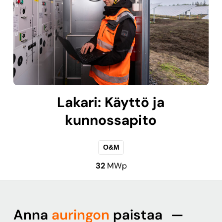
Lakari: Käyttö ja
kunnossapito
O&M
32
MWp
Anna
auringon
paistaa —