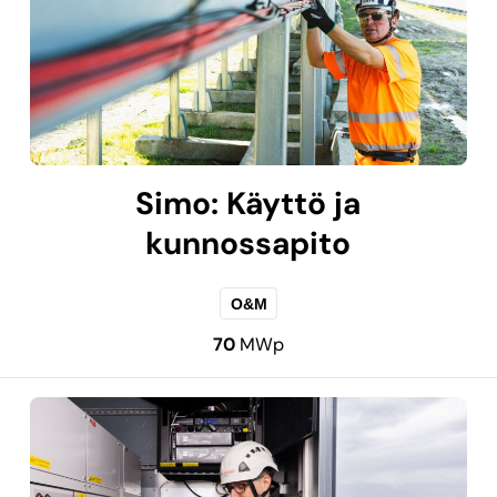
Simo: Käyttö ja
kunnossapito
O&M
70
MWp