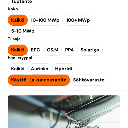
Tuotanto
Koko
Kaikki
10-100 MWp
100+ MWp
5-10 MWp
Tilaaja
Kaikki
EPC
O&M
PPA
Solarigo
Hanketyyppi
Kaikki
Aurinko
Hybridi
Käyttö- ja kunnossapito
Sähkövarasto