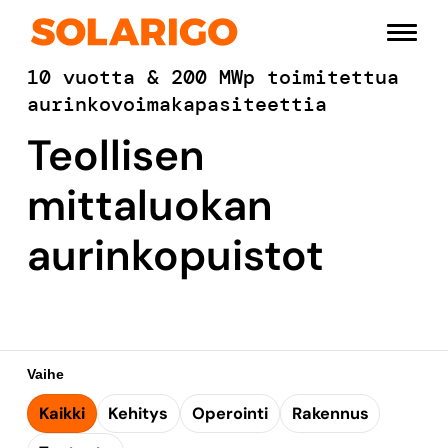
Siirry
Solarigo
sisältöön
Pääval
10 vuotta & 200 MWp toimitettua
aurinkovoimakapasiteettia
Teollisen
mittaluokan
aurinkopuistot
Vaihe
Kaikki
Kehitys
Operointi
Rakennus