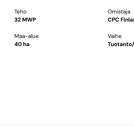
Teho
Omistaja
32 MWP
CPC Finl
Maa-alue
Vaihe
40 ha
Tuotanto/