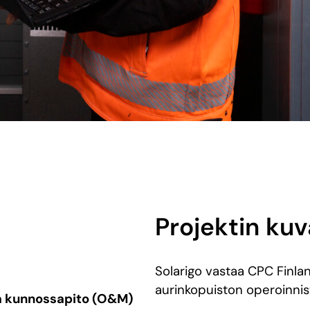
Projektin ku
Solarigo vastaa CPC Finl
aurinkopuiston operoinnis
a kunnossapito (O&M)