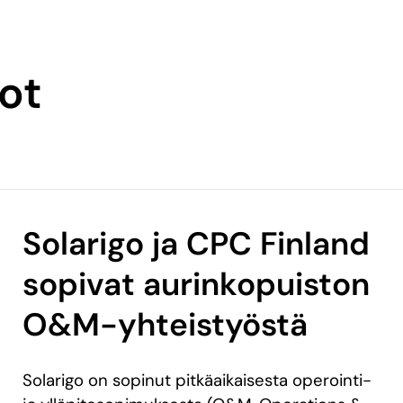
dot
Solarigo ja CPC Finland
sopivat aurinkopuiston
O&M-yhteistyöstä
Solarigo on sopinut pitkäaikaisesta operointi-