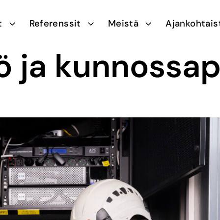
ut
Referenssit
Meistä
Ajankohtais
tö ja kunnossap