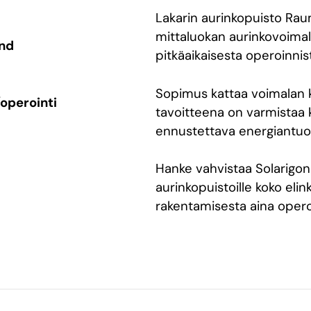
Lakarin aurinkopuisto Rau
mittaluokan aurinkovoimal
and
pitkäaikaisesta operoinnis
Sopimus kattaa voimalan k
operointi
tavoitteena on varmistaa k
ennustettava energiantuot
Hanke vahvistaa Solarigon
aurinkopuistoille koko elin
rakentamisesta aina operoi