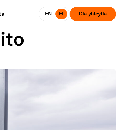
ta
EN
FI
Ota yhteyttä
ito