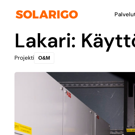
Siirry
sisältöön
Solarigo
Palvel
Lakari: Käyt
Projekti
O&M