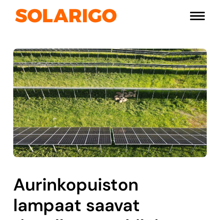
Siirry
Solarigo
sisältöön
Pääval
Aurinkopuiston
lampaat saavat