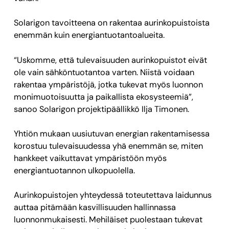
Solarigon tavoitteena on rakentaa aurinkopuistoista
enemmän kuin energiantuotantoalueita.
“Uskomme, että tulevaisuuden aurinkopuistot eivät
ole vain sähköntuotantoa varten. Niistä voidaan
rakentaa ympäristöjä, jotka tukevat myös luonnon
monimuotoisuutta ja paikallista ekosysteemiä”,
sanoo Solarigon projektipäällikkö Ilja Timonen.
Yhtiön mukaan uusiutuvan energian rakentamisessa
korostuu tulevaisuudessa yhä enemmän se, miten
hankkeet vaikuttavat ympäristöön myös
energiantuotannon ulkopuolella.
Aurinkopuistojen yhteydessä toteutettava laidunnus
auttaa pitämään kasvillisuuden hallinnassa
luonnonmukaisesti. Mehiläiset puolestaan tukevat