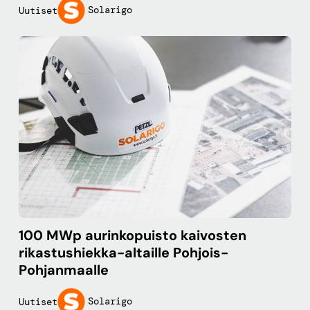
Solarigo
Uutiset
100 MWp aurinkopuisto kaivosten
rikastushiekka-altaille Pohjois-
Pohjanmaalle
Solarigo
Uutiset