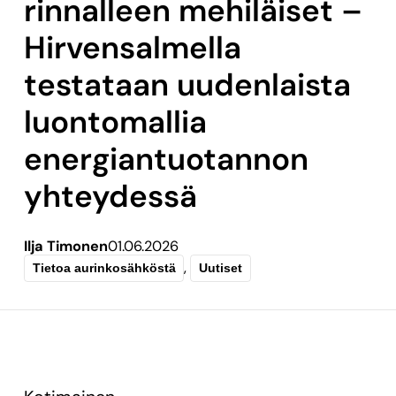
rinnalleen mehiläiset –
Hirvensalmella
testataan uudenlaista
luontomallia
energiantuotannon
yhteydessä
Ilja Timonen
01.06.2026
,
Tietoa aurinkosähköstä
Uutiset