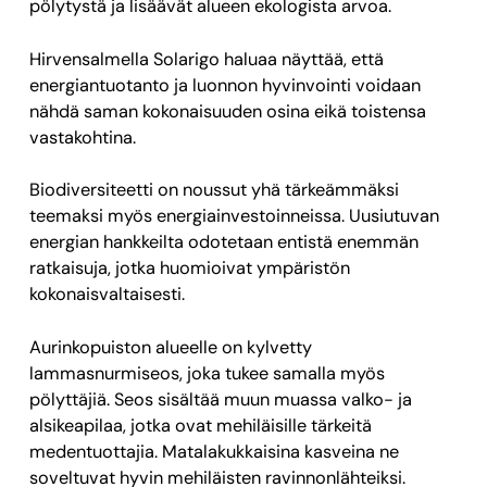
pölytystä ja lisäävät alueen ekologista arvoa.
Hirvensalmella Solarigo haluaa näyttää, että
energiantuotanto ja luonnon hyvinvointi voidaan
nähdä saman kokonaisuuden osina eikä toistensa
vastakohtina.
Biodiversiteetti on noussut yhä tärkeämmäksi
teemaksi myös energiainvestoinneissa. Uusiutuvan
energian hankkeilta odotetaan entistä enemmän
ratkaisuja, jotka huomioivat ympäristön
kokonaisvaltaisesti.
Aurinkopuiston alueelle on kylvetty
lammasnurmiseos, joka tukee samalla myös
pölyttäjiä. Seos sisältää muun muassa valko- ja
alsikeapilaa, jotka ovat mehiläisille tärkeitä
medentuottajia. Matalakukkaisina kasveina ne
soveltuvat hyvin mehiläisten ravinnonlähteiksi.