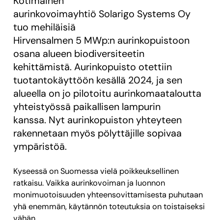
Kotimainen
aurinkovoimayhtiö Solarigo Systems Oy
tuo mehiläisiä
Hirvensalmen 5 MWp:n aurinkopuistoon
osana alueen biodiversiteetin
kehittämistä. Aurinkopuisto otettiin
tuotantokäyttöön kesällä 2024, ja sen
alueella on jo pilotoitu aurinkomaataloutta
yhteistyössä paikallisen lampurin
kanssa. Nyt aurinkopuiston yhteyteen
rakennetaan myös pölyttäjille sopivaa
ympäristöä.
Kyseessä on Suomessa vielä poikkeuksellinen
ratkaisu. Vaikka aurinkovoiman ja luonnon
monimuotoisuuden yhteensovittamisesta puhutaan
yhä enemmän, käytännön toteutuksia on toistaiseksi
vähän.