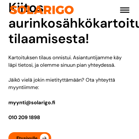
Kiitos
Siirry
Solarigo
sisältöön
Pääval
aurinkosähkökartoit
tilaamisesta!
Kartoituksen tilaus onnistui. Asiantuntijamme käy
läpi tietosi, ja olemme sinuun pian yhteydessä.
Jäikö vielä jokin mietityttämään? Ota yhteyttä
myyntiimme:
myynti@solarigo.fi
010 209 1898
Etusivulle