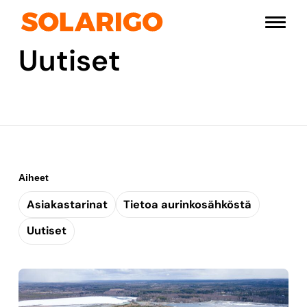
Siirry
Solarigo
sisältöön
Pääval
Uutiset
Aiheet
Asiakastarinat
Tietoa aurinkosähköstä
Uutiset