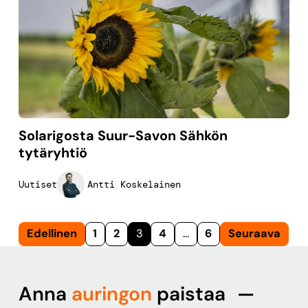
Solarigosta Suur-Savon Sähkön
tytäryhtiö
Antti Koskelainen
Uutiset
Artikkelien
Edellinen
1
2
3
4
…
6
Seuraava
sivutus
Anna
auringon
paistaa —